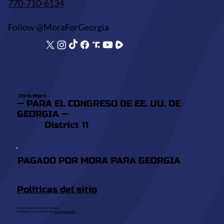
770-710-6134
Follow @MoraForGeorgia
Chris Mora
— PARA EL CONGRESO DE EE. UU. DE
GEORGIA —
District 11
PAGADO POR MORA PARA GEORGIA
Políticas del sitio
© 2025 Campaña Mora por Georgia.
Gestionado en colaboración con
Search Dog Digital